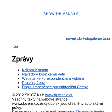
[SHOW THUMBNAILS]
novější
do Fotogalerie
starší
Top
Zprávy
Krížom-Krasom
Navzdory košickému větru
Webinář ke korespondenčním volbám
Pro vás, ženy
Dopis zmocněnce pro zahraniční Čechy
© 2012 SK-CZ Klub
www.jg-media.eu
Všechny texty na webové stránce
www.slovenskoceskyklub.sk jsou chráněny autorskými
právy.
Pro povolení ke kopírování kontaktujte
Slovensko-český