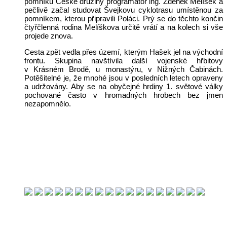
pomníku České družiny programátor ing. Zdeněk Melíšek a
pečlivě začal studovat Švejkovu cyklotrasu umístěnou za
pomníkem, kterou připravili Poláci. Prý se do těchto končin
čtyřčlenná rodina Melíškova určitě vrátí a na kolech si vše
projede znova.
Cesta zpět vedla přes území, kterým Hašek jel na východní
frontu. Skupina navštívila další vojenské hřbitovy
v Krásném Brodě, u monastýru, v Nižných Čabinách.
Potěšitelné je, že mnohé jsou v posledních letech opraveny
a udržovány. Aby se na obyčejné hrdiny 1. světové války
pochované často v hromadných hrobech bez jmen
nezapomnělo.