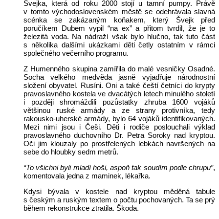
Švejka, která od roku 2000 stojí u tamní pumpy. Právě
v tomto východoslovenském městě se odehrávala slavná
scénka se zakázaným koňakem, který Švejk před
poručíkem Dubem vypil “na ex” a přitom tvrdil, že je to
železitá voda. Na nádraží však bylo hlučno, tak tuto část
s několika dalšími ukázkami děti četly ostatním v rámci
společného večerního programu.
Z Humenného skupina zamířila do malé vesničky Osadné.
Socha velkého medvěda jasně vyjadřuje národnostní
složení obyvatel. Rusíni. Oni a také čeští četníci do krypty
pravoslavného kostela ve dvacátých letech minulého století
i později shromáždili pozůstatky zhruba 1600 vojáků
většinou ruské armády a ze strany protivníka, tedy
rakousko-uherské armády, bylo 64 vojáků identifikovaných.
Mezi nimi jsou i Češi. Děti i rodiče poslouchali výklad
pravoslavného duchovního Dr. Petra Soroky nad kryptou.
Oči jim klouzaly po prostřelených lebkách navršených na
sebe do hloubky sedm metrů.
“To všichni byli mladí hoši, aspoň tak soudím podle chrupu”
,
komentovala jedna z maminek, lékařka.
Kdysi bývala v kostele nad kryptou měděná tabule
s českým a ruským textem o počtu pochovaných. Ta se prý
během rekonstrukce ztratila. Škoda.