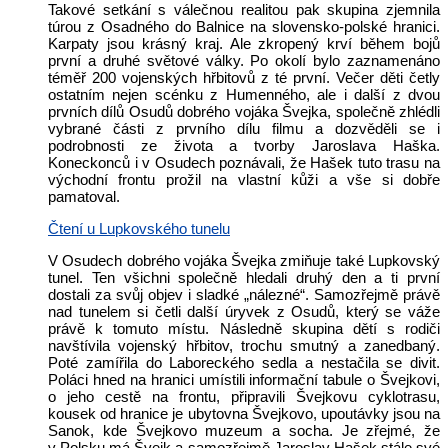
Takové setkání s válečnou realitou pak skupina zjemnila
túrou z Osadného do Balnice na slovensko-polské hranici.
Karpaty jsou krásný kraj. Ale zkropený krví během bojů
první a druhé světové války. Po okolí bylo zaznamenáno
téměř 200 vojenských hřbitovů z té první. Večer děti četly
ostatním nejen scénku z Humenného, ale i další z dvou
prvních dílů Osudů dobrého vojáka Švejka, společně zhlédli
vybrané části z prvního dílu filmu a dozvěděli se i
podrobnosti ze života a tvorby Jaroslava Haška.
Koneckonců i v Osudech poznávali, že Hašek tuto trasu na
východní frontu prožil na vlastní kůži a vše si dobře
pamatoval.
Čtení u Lupkovského tunelu
V Osudech dobrého vojáka Švejka zmiňuje také Lupkovský
tunel. Ten všichni společně hledali druhý den a ti první
dostali za svůj objev i sladké „nálezné“. Samozřejmě právě
nad tunelem si četli další úryvek z Osudů, který se váže
právě k tomuto místu. Následně skupina dětí s rodiči
navštívila vojenský hřbitov, trochu smutný a zanedbaný.
Poté zamířila do Laboreckého sedla a nestačila se divit.
Poláci hned na hranici umístili informační tabule o Švejkovi,
o jeho cestě na frontu, připravili Švejkovu cyklotrasu,
kousek od hranice je ubytovna Švejkovo, upoutávky jsou na
Sanok, kde Švejkovo muzeum a socha. Je zřejmé, že
v Polsku má Švejk a samozřejmě Jaroslav Hašek stále své