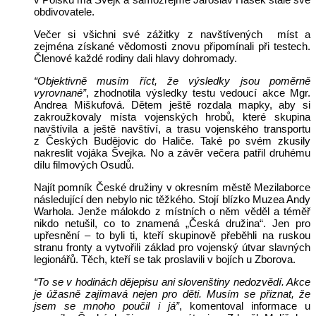
obdivovatele.
Večer si všichni své zážitky z navštívených míst a
zejména získané vědomosti znovu připomínali při testech.
Členové každé rodiny dali hlavy dohromady.
“Objektivně musím říct, že výsledky jsou poměrně
vyrovnané”
, zhodnotila výsledky testu vedoucí akce Mgr.
Andrea Miškufová. Dětem ještě rozdala mapky, aby si
zakroužkovaly místa vojenských hrobů, které skupina
navštívila a ještě navštíví, a trasu vojenského transportu
z Českých Budějovic do Haliče. Také po svém zkusily
nakreslit vojáka Švejka. No a závěr večera patřil druhému
dílu filmových Osudů.
Najít pomník České družiny v okresním městě Mezilaborce
následující den nebylo nic těžkého. Stojí blízko Muzea Andy
Warhola. Jenže málokdo z místních o něm věděl a téměř
nikdo netušil, co to znamená „Česká družina“. Jen pro
upřesnění – to byli ti, kteří skupinově přeběhli na ruskou
stranu fronty a vytvořili základ pro vojenský útvar slavných
legionářů. Těch, kteří se tak proslavili v bojích u Zborova.
“To se v hodinách dějepisu ani slovenštiny nedozvědí. Akce
je úžasně zajímavá nejen pro děti. Musím se přiznat, že
jsem se mnoho poučil i já”
, komentoval informace u