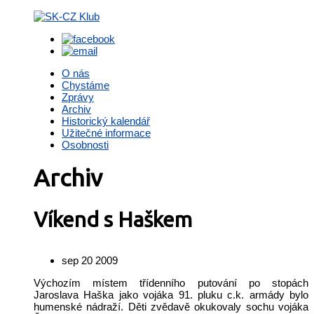
O nás
Chystáme
Zprávy
Archiv
Historický kalendář
Užitečné informace
Osobnosti
Archiv
Víkend s Haškem
sep 20 2009
Výchozím místem třídenního putování po stopách
Jaroslava Haška jako vojáka 91. pluku c.k. armády bylo
humenské nádraží. Děti zvědavě okukovaly sochu vojáka