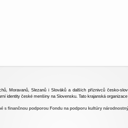
hů, Moravanů, Slezanů i Slováků a dalších příznivců česko-slove
ulturní identity české menšiny na Slovensku. Tato krajanská organiza
né s finančnou podporou Fondu na podporu kultúry národnostn