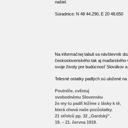
našiel.
Súradnice: N 48 44.290, E 20 48.650
Na informačnej tabuli sa návštevník do
československého tak aj maďarského vojsk
svoje životy pre budúcnosť Slovákov 
Telesné ostatky padlých sú uložené n
Poutníče, zvěstuj
svobodnému Slovensku
že my tu padlí ležíme z lásky k té,
která chová naše pozůstatky.
21 střelců pp. 32 „Gardský“.
19. – 21. června 1919.