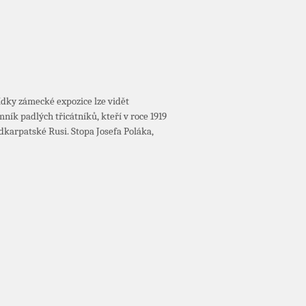
ídky zámecké expozice lze vidět
ník padlých třicátníků, kteří v roce 1919
dkarpatské Rusi. Stopa Josefa Poláka,