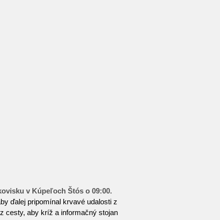
rkovisku v Kúpeľoch Štós o 09:00.
y ďalej pripomínal krvavé udalosti z
z cesty, aby kríž a informačný stojan