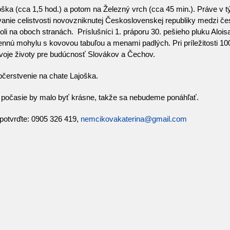
oška (cca 1,5 hod.) a potom na Železný vrch (cca 45 min.). Práve v t
ovanie celistvosti novovzniknutej Československej republiky medzi
boli na oboch stranách. Príslušníci 1. práporu 30. pešieho pluku Alo
nú mohylu s kovovou tabuľou a menami padlých. Pri príležitosti 100. 
i svoje životy pre budúcnosť Slovákov a Čechov.
čerstvenie na chate Lajoška.
n, počasie by malo byť krásne, takže sa nebudeme ponáhľať.
 potvrďte: 0905 326 419,
nemcikovakaterina@gmail.com