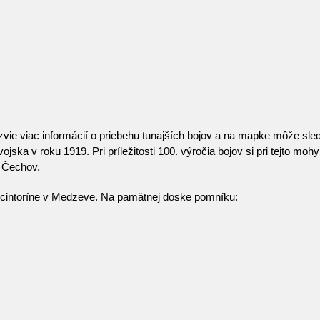
zvie viac informácií o priebehu tunajších bojov a na mapke môže sle
a v roku 1919. Pri príležitosti 100. výročia bojov si pri tejto mohyl
a Čechov.
a cintoríne v Medzeve. Na pamätnej doske pomníku: