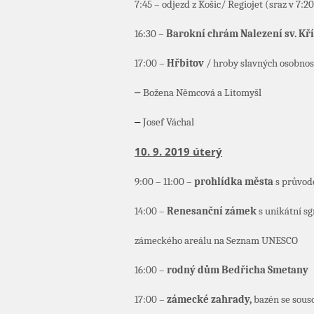
7:45 – odjezd z Košic/ Regiojet (sraz v 7:
16:30 –
Barokní chrám Nalezení sv. Kř
17:00 –
Hřbitov
/ hroby slavných osobnos
–
Božena Němcová a Litomyšl
–
Josef Váchal
10. 9. 2019 úterý
9:00 – 11:00 –
prohlídka města
s průvo
14:00 –
Renesanční zámek
s unikátní s
zámeckého areálu na Seznam UNESCO
16:00 –
rodný dům Bedřicha Smetany
17:00 –
zámecké zahrady,
bazén se sous