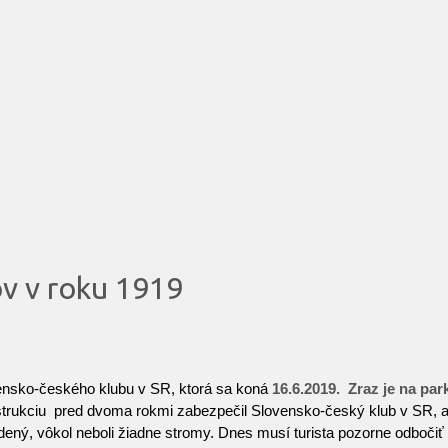
ov v roku 1919
nsko-českého klubu v SR, ktorá sa koná
16.6.2019. Zraz je na pa
štrukciu pred dvoma rokmi zabezpečil Slovensko-český klub v SR, ab
dený, vôkol neboli žiadne stromy. Dnes musí turista pozorne odbočiť 