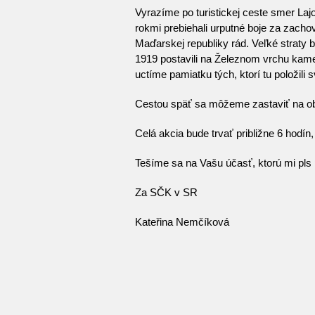
Vyrazíme po turistickej ceste smer Laj
rokmi prebiehali urputné boje za zach
Maďarskej republiky rád. Veľké straty 
1919 postavili na Železnom vrchu kamen
uctíme pamiatku tých, ktorí tu položil
Cestou späť sa môžeme zastaviť na ob
Celá akcia bude trvať približne 6 hodí
Tešíme sa na Vašu účasť, ktorú mi pls
Za SČK v SR
Kateřina Nemčíková