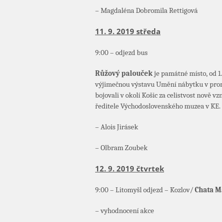
– Magdaléna Dobromila Rettigová
11. 9. 2019 středa
9:00 – odjezd bus
Růžový palouček
je památné místo, od 1
výjimečnou výstavu Umění nábytku v pr
bojovali v okolí Košic za celistvost nově 
ředitele Východoslovenského muzea v KE.
– Alois Jirásek
– Olbram Zoubek
12. 9. 2019 čtvrtek
9:00 – Litomyšl odjezd – Kozlov/
Chata M
– vyhodnocení akce