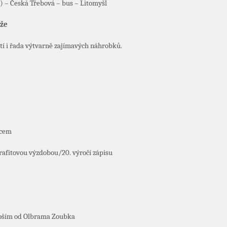
20) – Česká Třebová – bus – Litomyšl
íže
tí i řada výtvarně zajímavých náhrobků.
dcem
grafitovou výzdobou/20. výročí zápisu
oším od Olbrama Zoubka