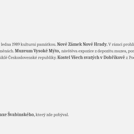
. ledna 1989 kulturní památkou.
Nové Zámek Nové Hrady.
V rámci prohl
oměnách.
Muzeum Vysoké Mýto
,
návštěva expozice z depozitu muzea, pom
vzniklé Československé republiky.
Kostel Všech svatých v Dobříkově
z
Po
axe Švabinského,
který zde pobýval.