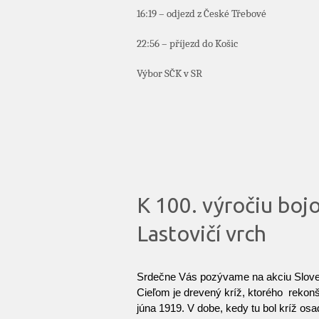
16:19 – odjezd z České Třebové
22:56 – příjezd do Košic
Výbor SČK v SR
K 100. výročiu boj
Lastovičí vrch
Srdečne Vás pozývame na akciu Slove
Cieľom je drevený kríž, ktorého rekon
júna 1919. V dobe, kedy tu bol kríž osa